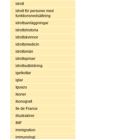
idrott
idrott för personer med
funktionsnedsättning
idrottsanläggningar
idrottshistoria
idrottskvinnor
idrottsmedicin
idrottsmän
idrottspriser
idrottsutbildning
igelkottar
iglar
Iguazu
ikoner
ikonografi
Ile de France
illustratörer
IMF
immigration
immunologi