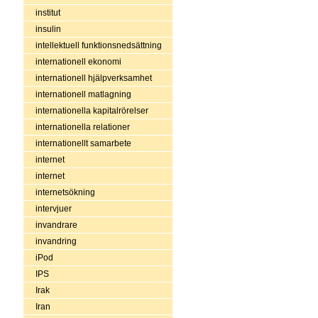
institut
insulin
intellektuell funktionsnedsättning
internationell ekonomi
internationell hjälpverksamhet
internationell matlagning
internationella kapitalrörelser
internationella relationer
internationellt samarbete
internet
internet
internetsökning
intervjuer
invandrare
invandring
iPod
IPS
Irak
Iran