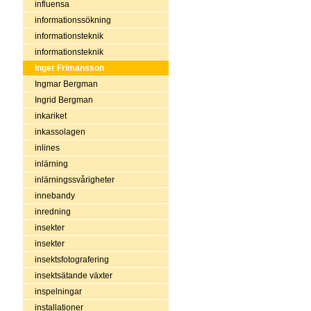
influensa
informationssökning
informationsteknik
informationsteknik
Inger Frimansson
Ingmar Bergman
Ingrid Bergman
inkariket
inkassolagen
inlines
inlärning
inlärningssvårigheter
innebandy
inredning
insekter
insekter
insektsfotografering
insektsätande växter
inspelningar
installationer