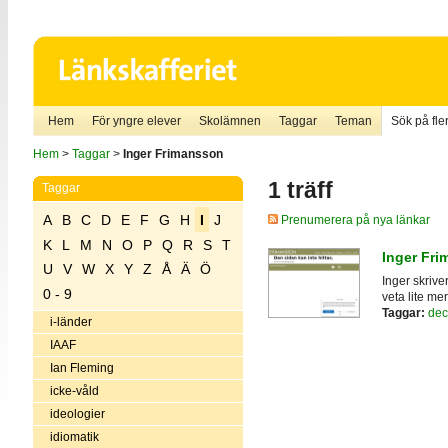
Hem
För yngre elever
Skolämnen
Taggar
Teman
Sök på fler
Hem
>
Taggar
>
Inger Frimansson
1 träff
Taggar
A
B
C
D
E
F
G
H
I
J
Prenumerera på nya länkar
K
L
M
N
O
P
Q
R
S
T
Inger Fr
U
V
W
X
Y
Z
Å
Ä
Ö
Inger skriv
0 - 9
veta lite me
Taggar:
dec
i-länder
IAAF
Ian Fleming
icke-våld
ideologier
idiomatik