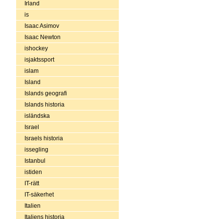
Irland
is
Isaac Asimov
Isaac Newton
ishockey
isjaktssport
islam
Island
Islands geografi
Islands historia
isländska
Israel
Israels historia
issegling
Istanbul
istiden
IT-rätt
IT-säkerhet
Italien
Italiens historia