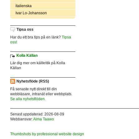
italienska
Ivar Lo-Johansson
Tipsa oss
Har du ett bra tips på en länk?
Tipsa
oss!
Kolla Källan
Lär dig mer om källkritik på Kolla
Källan
Nyhetsflöde (RSS)
Få senaste nytt direkt till din
webbläsare, intranät eller webbplats.
Se alla nyhetsflöden.
Senast uppdaterad: 2026-08-09
Webbansvar:
Alma Taawo
Thumbshots by professional website design