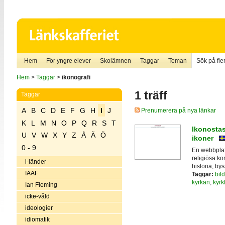
Hem
För yngre elever
Skolämnen
Taggar
Teman
Sök på fler
Hem
>
Taggar
>
ikonografi
1 träff
Taggar
A
B
C
D
E
F
G
H
I
J
Prenumerera på nya länkar
K
L
M
N
O
P
Q
R
S
T
Ikonostas
U
V
W
X
Y
Z
Å
Ä
Ö
ikoner
0 - 9
En webbplat
religiösa k
i-länder
historia, by
IAAF
Taggar:
bild
kyrkan
,
kyrk
Ian Fleming
icke-våld
ideologier
idiomatik