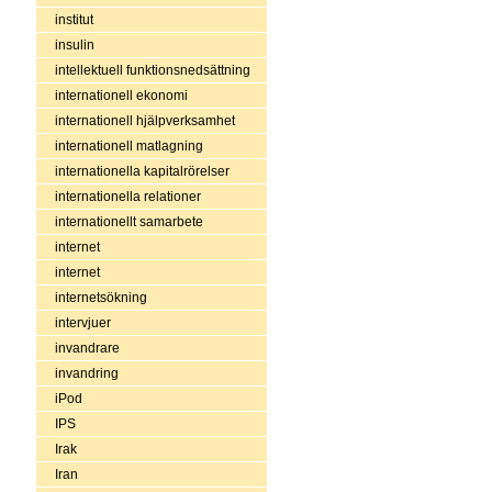
institut
insulin
intellektuell funktionsnedsättning
internationell ekonomi
internationell hjälpverksamhet
internationell matlagning
internationella kapitalrörelser
internationella relationer
internationellt samarbete
internet
internet
internetsökning
intervjuer
invandrare
invandring
iPod
IPS
Irak
Iran