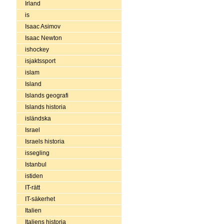
Irland
is
Isaac Asimov
Isaac Newton
ishockey
isjaktssport
islam
Island
Islands geografi
Islands historia
isländska
Israel
Israels historia
issegling
Istanbul
istiden
IT-rätt
IT-säkerhet
Italien
Italiens historia