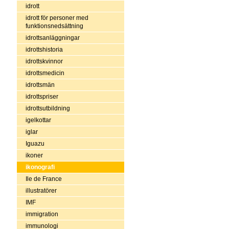
idrott
idrott för personer med
funktionsnedsättning
idrottsanläggningar
idrottshistoria
idrottskvinnor
idrottsmedicin
idrottsmän
idrottspriser
idrottsutbildning
igelkottar
iglar
Iguazu
ikoner
ikonografi
Ile de France
illustratörer
IMF
immigration
immunologi