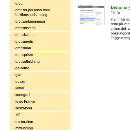
idrott
Dictionar
idrott för personer med
13 år
funktionsnedsättning
Här hittar d
idrottsanläggningar
reda på vad
idrottshistoria
vilken del a
bokstavsord
idrottskvinnor
Taggar:
eng
idrottsmedicin
idrottsmän
idrottspriser
idrottsutbildning
igelkottar
iglar
Iguazu
ikoner
ikonografi
Ile de France
illustratörer
IMF
immigration
immunologi