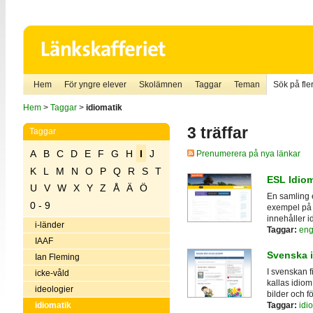
Hem
För yngre elever
Skolämnen
Taggar
Teman
Sök på fler
Hem
>
Taggar
>
idiomatik
3 träffar
Taggar
A
B
C
D
E
F
G
H
I
J
Prenumerera på nya länkar
K
L
M
N
O
P
Q
R
S
T
ESL Idio
U
V
W
X
Y
Z
Å
Ä
Ö
En samling e
0 - 9
exempel på 
innehåller i
i-länder
Taggar:
eng
IAAF
Svenska 
Ian Fleming
I svenskan f
icke-våld
kallas idiom.
ideologier
bilder och fö
idiomatik
Taggar:
idi