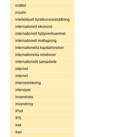
institut
insulin
intellektuell funktionsnedsättning
internationell ekonomi
internationell hjälpverksamhet
internationell matlagning
internationella kapitalrörelser
internationella relationer
internationellt samarbete
internet
internet
internetsökning
intervjuer
invandrare
invandring
iPod
IPS
Irak
Iran