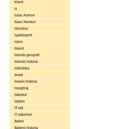
Irland
is
Isaac Asimov
Isaac Newton
ishockey
isjaktssport
islam
Island
Islands geografi
Islands historia
isländska
Israel
Israels historia
issegling
Istanbul
istiden
IT-rätt
IT-säkerhet
Italien
Italiens historia