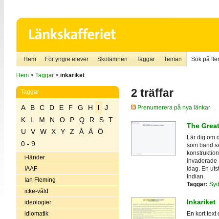
Hem
För yngre elever
Skolämnen
Taggar
Teman
Sök på fler
Hem
>
Taggar
>
inkariket
2 träffar
Taggar
A
B
C
D
E
F
G
H
I
J
Prenumerera på nya länkar
K
L
M
N
O
P
Q
R
S
T
The Great
U
V
W
X
Y
Z
Å
Ä
Ö
Lär dig om d
0 - 9
som band sa
konstruktio
i-länder
invaderade 
idag. En uts
IAAF
Indian.
Ian Fleming
Taggar:
Syd
icke-våld
Inkariket
ideologier
idiomatik
En kort text 