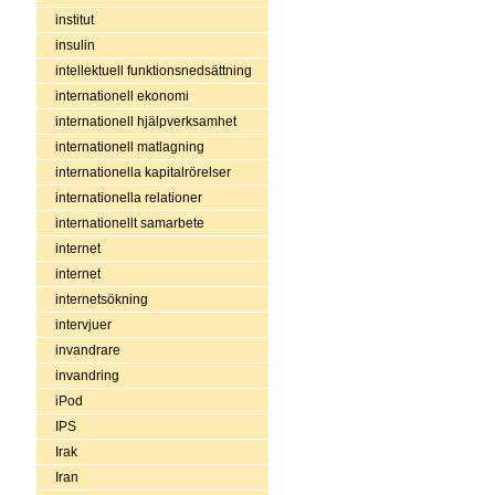
institut
insulin
intellektuell funktionsnedsättning
internationell ekonomi
internationell hjälpverksamhet
internationell matlagning
internationella kapitalrörelser
internationella relationer
internationellt samarbete
internet
internet
internetsökning
intervjuer
invandrare
invandring
iPod
IPS
Irak
Iran