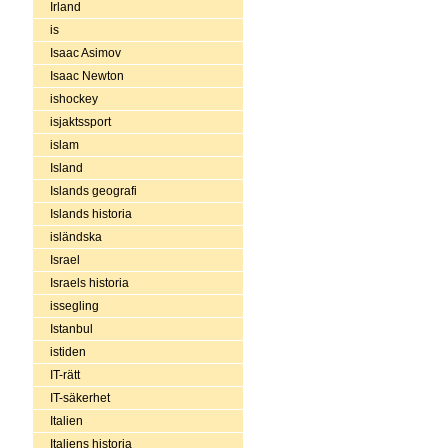
Irland
is
Isaac Asimov
Isaac Newton
ishockey
isjaktssport
islam
Island
Islands geografi
Islands historia
isländska
Israel
Israels historia
issegling
Istanbul
istiden
IT-rätt
IT-säkerhet
Italien
Italiens historia