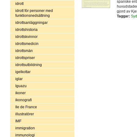
spanske erö
idrott
huvudstaden
idrott för personer med
gjord av Kje
funktionsnedsättning
Taggar:
Syd
idrottsanläggningar
idrottshistoria
idrottskvinnor
idrottsmedicin
idrottsmän
idrottspriser
idrottsutbildning
igelkottar
iglar
Iguazu
ikoner
ikonografi
Ile de France
illustratörer
IMF
immigration
immunologi