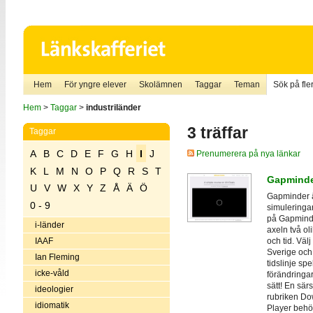
Hem
För yngre elever
Skolämnen
Taggar
Teman
Sök på fler
Hem
>
Taggar
>
industriländer
3 träffar
Taggar
A
B
C
D
E
F
G
H
I
J
Prenumerera på nya länkar
K
L
M
N
O
P
Q
R
S
T
Gapmind
U
V
W
X
Y
Z
Å
Ä
Ö
Gapminder ä
0 - 9
simuleringar
på Gapminde
i-länder
axeln två ol
och tid. Väl
IAAF
Sverige och 
Ian Fleming
tidslinje sp
icke-våld
förändringar
sätt! En särs
ideologier
rubriken D
idiomatik
Player behö