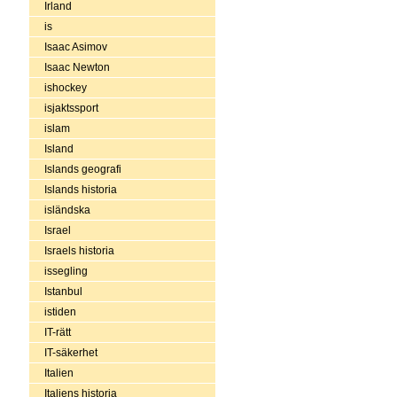
Irland
is
Isaac Asimov
Isaac Newton
ishockey
isjaktssport
islam
Island
Islands geografi
Islands historia
isländska
Israel
Israels historia
issegling
Istanbul
istiden
IT-rätt
IT-säkerhet
Italien
Italiens historia