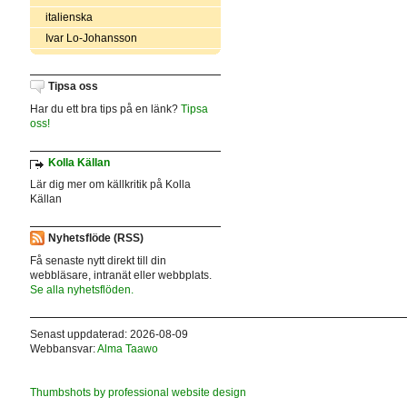
italienska
Ivar Lo-Johansson
Tipsa oss
Har du ett bra tips på en länk?
Tipsa
oss!
Kolla Källan
Lär dig mer om källkritik på Kolla
Källan
Nyhetsflöde (RSS)
Få senaste nytt direkt till din
webbläsare, intranät eller webbplats.
Se alla nyhetsflöden.
Senast uppdaterad: 2026-08-09
Webbansvar:
Alma Taawo
Thumbshots by professional website design