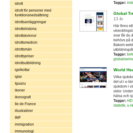
Taggar:
ind
idrott
idrott för personer med
Global Tr
funktionsnedsättning
13 år
idrottsanläggningar
Här finns et
idrottshistoria
utvecklingsl
svar får du 
idrottskvinnor
behövs på d
idrottsmedicin
Bakom webbp
idrottsmän
utbildningsf
Taggar:
bef
idrottspriser
globaliserin
idrottsutbildning
World Hea
igelkottar
iglar
Vilka sjukdo
det ut i u-
Iguazu
sjukdom i v
ikoner
sidor. Under
hälsa och sj
ikonografi
Taggar:
AID
Ile de France
statistik
,
u-l
illustratörer
IMF
immigration
immunologi