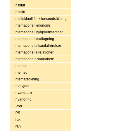
institut
insulin
intellektuell funktionsnedsättning
internationell ekonomi
internationell hjälpverksamhet
internationell matlagning
internationella kapitalrörelser
internationella relationer
internationellt samarbete
internet
internet
internetsökning
intervjuer
invandrare
invandring
iPod
IPS
Irak
Iran