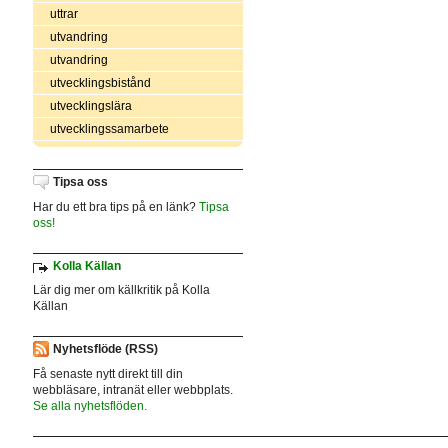
uttrar
utvandring
utvandring
utvecklingsbistånd
utvecklingslära
utvecklingssamarbete
Tipsa oss
Har du ett bra tips på en länk?
Tipsa
oss!
Kolla Källan
Lär dig mer om källkritik på Kolla
Källan
Nyhetsflöde (RSS)
Få senaste nytt direkt till din
webbläsare, intranät eller webbplats.
Se alla nyhetsflöden.