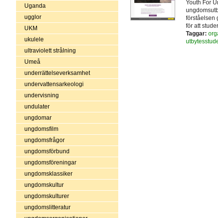
Youth For Un
Uganda
ungdomsutbyt
ugglor
förståelsen 
för att stude
UKM
Taggar:
org
ukulele
utbytesstud
ultraviolett strålning
Umeå
underrättelseverksamhet
undervattensarkeologi
undervisning
undulater
ungdomar
ungdomsfilm
ungdomsfrågor
ungdomsförbund
ungdomsföreningar
ungdomsklassiker
ungdomskultur
ungdomskulturer
ungdomslitteratur