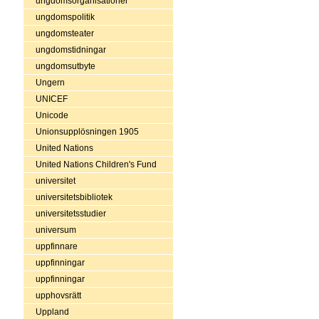
ungdomsorganisationer
ungdomspolitik
ungdomsteater
ungdomstidningar
ungdomsutbyte
Ungern
UNICEF
Unicode
Unionsupplösningen 1905
United Nations
United Nations Children's Fund
universitet
universitetsbibliotek
universitetsstudier
universum
uppfinnare
uppfinningar
uppfinningar
upphovsrätt
Uppland