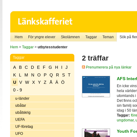
Hem
För yngre elever
Skolämnen
Taggar
Teman
Sök på fler
Hem
>
Taggar
>
utbytesstudenter
2 träffar
Taggar
A
B
C
D
E
F
G
H
I
J
Prenumerera på nya länkar
K
L
M
N
O
P
Q
R
S
T
AFS Inter
U
V
W
X
Y
Z
Å
Ä
Ö
En icke vin
0 - 9
hela världen
utomlands i e
u-länder
Det finns o
sin familj s
ubåtar
idag i 50 lä
ubåtskrig
Taggar:
för
UEFA
ungdomar
,
UF-företag
Youth Fo
UFO