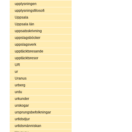
upplysningen
upplysningsfilosofi
Uppsala
Uppsala län
uppsatsskrivning
uppslagsböcker
uppslagsverk
upptäcktsresande
upptäcktsresor
UR
ur
Uranus
urberg
urdu
urkunder
urskogar
ursprungsbefolkningar
urtidsdjur
urtidsmänniskan