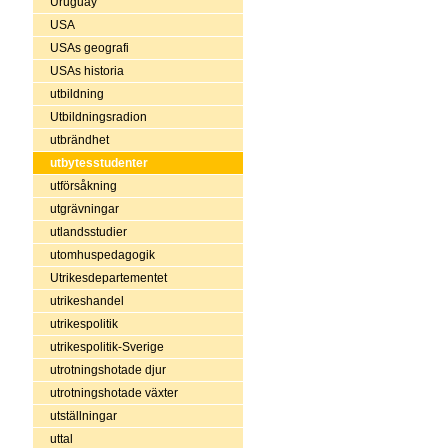
Uruguay
USA
USAs geografi
USAs historia
utbildning
Utbildningsradion
utbrändhet
utbytesstudenter
utförsåkning
utgrävningar
utlandsstudier
utomhuspedagogik
Utrikesdepartementet
utrikeshandel
utrikespolitik
utrikespolitik-Sverige
utrotningshotade djur
utrotningshotade växter
utställningar
uttal