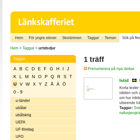
Hem
För yngre elever
Skolämnen
Taggar
Teman
Sök på fler
Hem
>
Taggar
>
urtidsdjur
1 träff
Taggar
A
B
C
D
E
F
G
H
I
J
Prenumerera på nya länkar
K
L
M
N
O
P
Q
R
S
T
Istid
U
V
W
X
Y
Z
Å
Ä
Ö
Korta texter
0 - 9
istiden och o
om hur istid
u-länder
utseende här
Taggar:
Sve
ubåtar
naturgeogra
ubåtskrig
UEFA
UF-företag
UFO