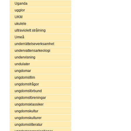
Uganda
ugglor
UKM
ukulele
ultraviolett strålning
Umeå
underrättelseverksamhet
undervattensarkeologi
undervisning
undulater
ungdomar
ungdomsfilm
ungdomsfrågor
ungdomsförbund
ungdomsföreningar
ungdomsklassiker
ungdomskultur
ungdomskulturer
ungdomslitteratur