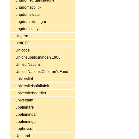
ungdomsorganisationer
ungdomspolitik
ungdomsteater
ungdomstidningar
ungdomsutbyte
Ungern
UNICEF
Unicode
Unionsupplösningen 1905
United Nations
United Nations Children's Fund
universitet
universitetsbibliotek
universitetsstudier
universum
uppfinnare
uppfinningar
uppfinningar
upphovsrätt
Uppland