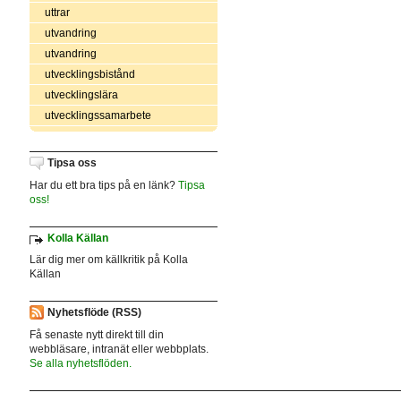
uttrar
utvandring
utvandring
utvecklingsbistånd
utvecklingslära
utvecklingssamarbete
Tipsa oss
Har du ett bra tips på en länk?
Tipsa
oss!
Kolla Källan
Lär dig mer om källkritik på Kolla
Källan
Nyhetsflöde (RSS)
Få senaste nytt direkt till din
webbläsare, intranät eller webbplats.
Se alla nyhetsflöden.