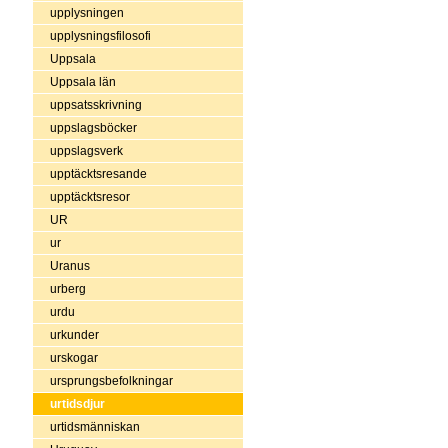
upplysningen
upplysningsfilosofi
Uppsala
Uppsala län
uppsatsskrivning
uppslagsböcker
uppslagsverk
upptäcktsresande
upptäcktsresor
UR
ur
Uranus
urberg
urdu
urkunder
urskogar
ursprungsbefolkningar
urtidsdjur
urtidsmänniskan