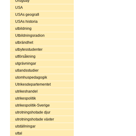
Uruguay
USA
USAs geografi
USAs historia
utbildning
Utbildningsradion
utbrändhet
utbytesstudenter
utförsåkning
utgrävningar
utlandsstudier
utomhuspedagogik
Utrikesdepartementet
utrikeshandel
utrikespolitik
utrikespolitik-Sverige
utrotningshotade djur
utrotningshotade växter
utställningar
uttal