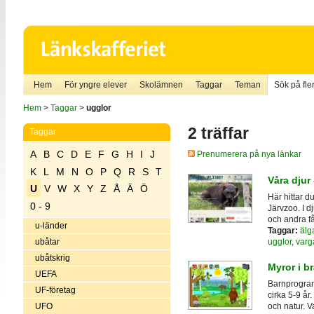
Hem
För yngre elever
Skolämnen
Taggar
Teman
Sök på fler
Hem
>
Taggar
>
ugglor
2 träffar
Taggar
A
B
C
D
E
F
G
H
I
J
Prenumerera på nya länkar
K
L
M
N
O
P
Q
R
S
T
Våra djur
U
V
W
X
Y
Z
Å
Ä
Ö
Här hittar d
0 - 9
Järvzoo. I d
och andra få
u-länder
Taggar:
älg
ugglor
,
varg
ubåtar
ubåtskrig
Myror i br
UEFA
Barnprogram
UF-företag
cirka 5-9 år
UFO
och natur. V