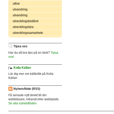
uttrar
utvandring
utvandring
utvecklingsbistånd
utvecklingslära
utvecklingssamarbete
Tipsa oss
Har du ett bra tips på en länk?
Tipsa
oss!
Kolla Källan
Lär dig mer om källkritik på Kolla
Källan
Nyhetsflöde (RSS)
Få senaste nytt direkt till din
webbläsare, intranät eller webbplats.
Se alla nyhetsflöden.