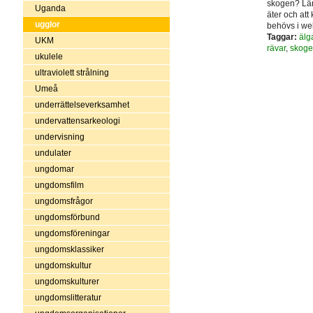
skogen? Lär 
Uganda
äter och att
ugglor
behövs i we
Taggar:
älg
UKM
rävar
,
skoge
ukulele
ultraviolett strålning
Umeå
underrättelseverksamhet
undervattensarkeologi
undervisning
undulater
ungdomar
ungdomsfilm
ungdomsfrågor
ungdomsförbund
ungdomsföreningar
ungdomsklassiker
ungdomskultur
ungdomskulturer
ungdomslitteratur