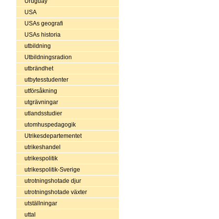
Uruguay
USA
USAs geografi
USAs historia
utbildning
Utbildningsradion
utbrändhet
utbytesstudenter
utförsåkning
utgrävningar
utlandsstudier
utomhuspedagogik
Utrikesdepartementet
utrikeshandel
utrikespolitik
utrikespolitik-Sverige
utrotningshotade djur
utrotningshotade växter
utställningar
uttal