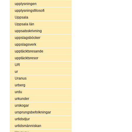
upplysningen
upplysningsfilosofi
Uppsala
Uppsala län
uppsatsskrivning
uppslagsböcker
uppslagsverk
upptäcktsresande
upptäcktsresor
UR
ur
Uranus
urberg
urdu
urkunder
urskogar
ursprungsbefolkningar
urtidsdjur
urtidsmänniskan