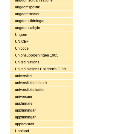
ungdomsorganisationer
ungdomspolitik
ungdomsteater
ungdomstidningar
ungdomsutbyte
Ungern
UNICEF
Unicode
Unionsupplösningen 1905
United Nations
United Nations Children's Fund
universitet
universitetsbibliotek
universitetsstudier
universum
uppfinnare
uppfinningar
uppfinningar
upphovsrätt
Uppland