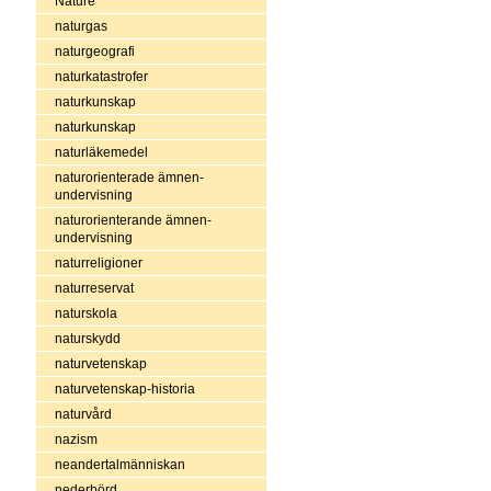
Nature
naturgas
naturgeografi
naturkatastrofer
naturkunskap
naturkunskap
naturläkemedel
naturorienterade ämnen-
undervisning
naturorienterande ämnen-
undervisning
naturreligioner
naturreservat
naturskola
naturskydd
naturvetenskap
naturvetenskap-historia
naturvård
nazism
neandertalmänniskan
nederbörd