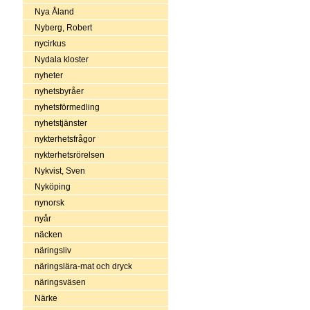
Nya Åland
Nyberg, Robert
nycirkus
Nydala kloster
nyheter
nyhetsbyråer
nyhetsförmedling
nyhetstjänster
nykterhetsfrågor
nykterhetsrörelsen
Nykvist, Sven
Nyköping
nynorsk
nyår
näcken
näringsliv
näringslära-mat och dryck
näringsväsen
Närke