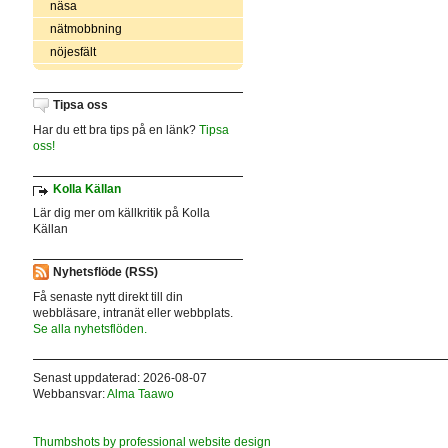
näsa
nätmobbning
nöjesfält
Tipsa oss
Har du ett bra tips på en länk?
Tipsa
oss!
Kolla Källan
Lär dig mer om källkritik på Kolla
Källan
Nyhetsflöde (RSS)
Få senaste nytt direkt till din
webbläsare, intranät eller webbplats.
Se alla nyhetsflöden.
Senast uppdaterad: 2026-08-07
Webbansvar:
Alma Taawo
Thumbshots by professional website design