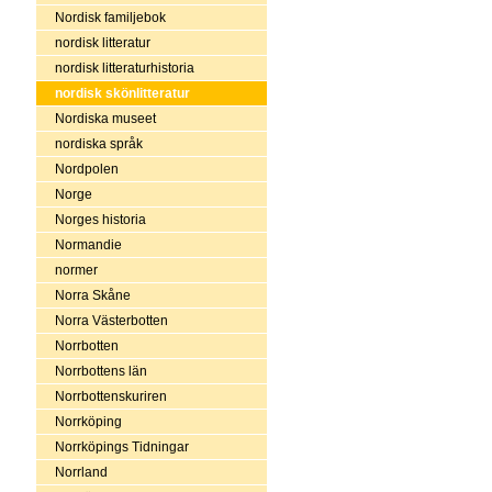
Nordisk familjebok
nordisk litteratur
nordisk litteraturhistoria
nordisk skönlitteratur
Nordiska museet
nordiska språk
Nordpolen
Norge
Norges historia
Normandie
normer
Norra Skåne
Norra Västerbotten
Norrbotten
Norrbottens län
Norrbottenskuriren
Norrköping
Norrköpings Tidningar
Norrland