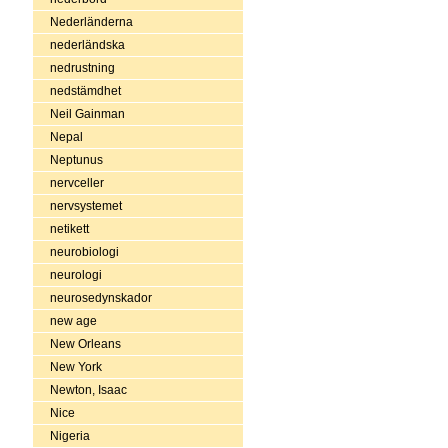
Nederländerna
nederländska
nedrustning
nedstämdhet
Neil Gainman
Nepal
Neptunus
nervceller
nervsystemet
netikett
neurobiologi
neurologi
neurosedynskador
new age
New Orleans
New York
Newton, Isaac
Nice
Nigeria