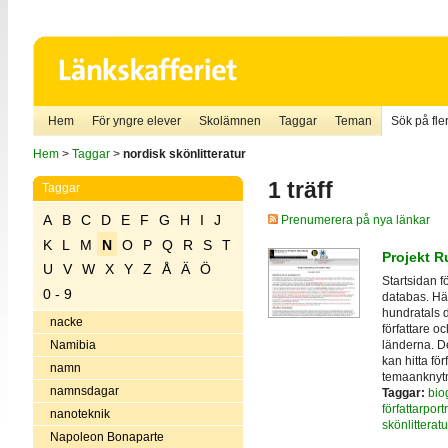
Hem
För yngre elever
Skolämnen
Taggar
Teman
Sök på fler
Hem
>
Taggar
>
nordisk skönlitteratur
1 träff
Taggar
A
B
C
D
E
F
G
H
I
J
Prenumerera på nya länkar
K
L
M
N
O
P
Q
R
S
T
Projekt 
U
V
W
X
Y
Z
Å
Ä
Ö
Startsidan 
0 - 9
databas. Här 
hundratals d
nacke
författare o
länderna. De
Namibia
kan hitta för
namn
temaanknytni
namnsdagar
Taggar:
biog
författarportr
nanoteknik
skönlitteratu
Napoleon Bonaparte