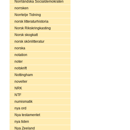
Norrländska Socialdemokraten
norrsken
Norrtelje Tidning
norsk litteraturhistoria
Norsk Rikskringkasting
Norsk skogkatt
norsk skönlitteratur
norska
notation
noter
notskrift
Nottingham
noveller
NRK
NTF
numismatik
nya ord
Nya testamentet
nya tiden
Nya Zeeland