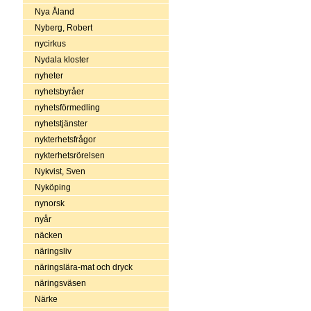
Nya Åland
Nyberg, Robert
nycirkus
Nydala kloster
nyheter
nyhetsbyråer
nyhetsförmedling
nyhetstjänster
nykterhetsfrågor
nykterhetsrörelsen
Nykvist, Sven
Nyköping
nynorsk
nyår
näcken
näringsliv
näringslära-mat och dryck
näringsväsen
Närke