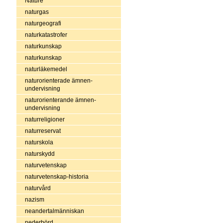
Nature
naturgas
naturgeografi
naturkatastrofer
naturkunskap
naturkunskap
naturläkemedel
naturorienterade ämnen-
undervisning
naturorienterande ämnen-
undervisning
naturreligioner
naturreservat
naturskola
naturskydd
naturvetenskap
naturvetenskap-historia
naturvård
nazism
neandertalmänniskan
nederbörd