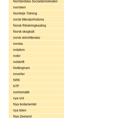
Norrländska Socialdemokraten
norrsken
Norrtelje Tidning
norsk litteraturhistoria
Norsk Rikskringkasting
Norsk skogkatt
norsk skönlitteratur
norska
notation
noter
notskrift
Nottingham
noveller
NRK
NTF
numismatik
nya ord
Nya testamentet
nya tiden
Nya Zeeland