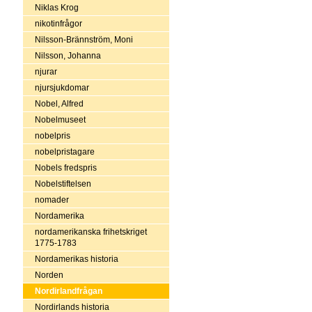
Niklas Krog
nikotinfrågor
Nilsson-Brännström, Moni
Nilsson, Johanna
njurar
njursjukdomar
Nobel, Alfred
Nobelmuseet
nobelpris
nobelpristagare
Nobels fredspris
Nobelstiftelsen
nomader
Nordamerika
nordamerikanska frihetskriget
1775-1783
Nordamerikas historia
Norden
Nordirlandfrågan
Nordirlands historia