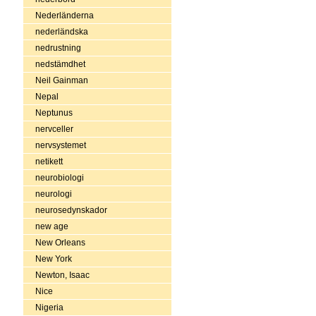
Nederländerna
nederländska
nedrustning
nedstämdhet
Neil Gainman
Nepal
Neptunus
nervceller
nervsystemet
netikett
neurobiologi
neurologi
neurosedynskador
new age
New Orleans
New York
Newton, Isaac
Nice
Nigeria