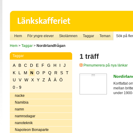
Hem
För yngre elever
Skolämnen
Taggar
Teman
Sök på fler
Hem
>
Taggar
>
Nordirlandfrågan
1 träff
Taggar
A
B
C
D
E
F
G
H
I
J
Prenumerera på nya länkar
K
L
M
N
O
P
Q
R
S
T
Nordirland
U
V
W
X
Y
Z
Å
Ä
Ö
Kortfattat o
0 - 9
mellan brit
under 1900-
nacke
Namibia
namn
namnsdagar
nanoteknik
Napoleon Bonaparte