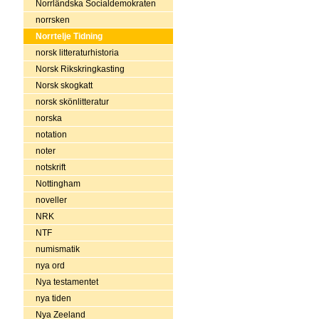
Norrländska Socialdemokraten
norrsken
Norrtelje Tidning
norsk litteraturhistoria
Norsk Rikskringkasting
Norsk skogkatt
norsk skönlitteratur
norska
notation
noter
notskrift
Nottingham
noveller
NRK
NTF
numismatik
nya ord
Nya testamentet
nya tiden
Nya Zeeland