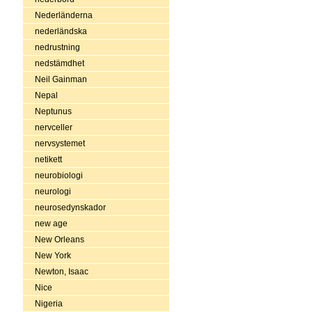
Nederländerna
nederländska
nedrustning
nedstämdhet
Neil Gainman
Nepal
Neptunus
nervceller
nervsystemet
netikett
neurobiologi
neurologi
neurosedynskador
new age
New Orleans
New York
Newton, Isaac
Nice
Nigeria