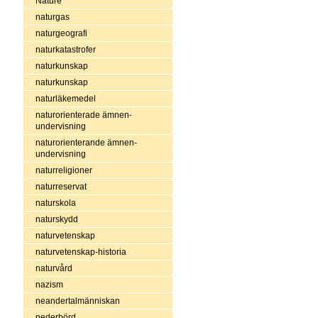
Nature
naturgas
naturgeografi
naturkatastrofer
naturkunskap
naturkunskap
naturläkemedel
naturorienterade ämnen-
undervisning
naturorienterande ämnen-
undervisning
naturreligioner
naturreservat
naturskola
naturskydd
naturvetenskap
naturvetenskap-historia
naturvård
nazism
neandertalmänniskan
nederbörd