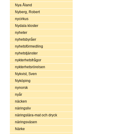
Nya Åland
Nyberg, Robert
nycirkus
Nydala kloster
nyheter
nyhetsbyråer
nyhetsförmedling
nyhetstjänster
nykterhetsfrågor
nykterhetsrörelsen
Nykvist, Sven
Nyköping
nynorsk
nyår
näcken
näringsliv
näringslära-mat och dryck
näringsväsen
Närke