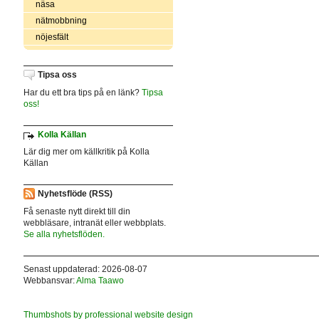
näsa
nätmobbning
nöjesfält
Tipsa oss
Har du ett bra tips på en länk?
Tipsa
oss!
Kolla Källan
Lär dig mer om källkritik på Kolla
Källan
Nyhetsflöde (RSS)
Få senaste nytt direkt till din
webbläsare, intranät eller webbplats.
Se alla nyhetsflöden.
Senast uppdaterad: 2026-08-07
Webbansvar:
Alma Taawo
Thumbshots by professional website design