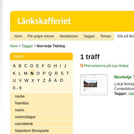
Hem
För yngre elever
Skolämnen
Taggar
Teman
Sök på fler
Hem
>
Taggar
>
Norrtelje Tidning
1 träff
Taggar
A
B
C
D
E
F
G
H
I
J
Prenumerera på nya länkar
K
L
M
N
O
P
Q
R
S
T
Norrtelje
U
V
W
X
Y
Z
Å
Ä
Ö
Lokal femdag
0 - 9
Centertidnin
Taggar:
Upp
nacke
Namibia
namn
namnsdagar
nanoteknik
Napoleon Bonaparte