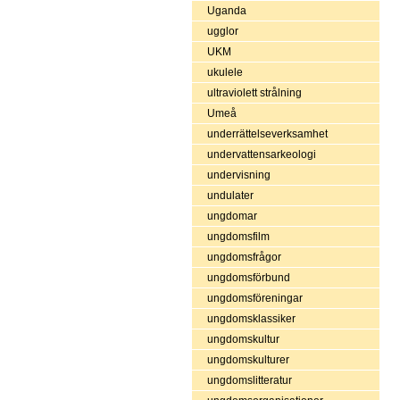
Uganda
ugglor
UKM
ukulele
ultraviolett strålning
Umeå
underrättelseverksamhet
undervattensarkeologi
undervisning
undulater
ungdomar
ungdomsfilm
ungdomsfrågor
ungdomsförbund
ungdomsföreningar
ungdomsklassiker
ungdomskultur
ungdomskulturer
ungdomslitteratur