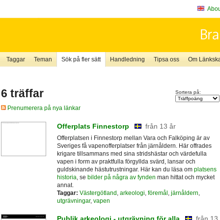
About
Taggar
Teman
Sök på fler sätt
Handledning
Tipsa oss
Om Länkskaf
6 träffar
Sortera på:
Prenumerera på nya länkar
Offerplats Finnestorp
från 13 år
Offerplatsen i Finnestorp mellan Vara och Falköping är av
Sveriges få vapenofferplatser från järnåldern. Här offrades
krigare tillsammans med sina stridshästar och värdefulla
vapen i form av praktfulla förgyllda svärd, lansar och
guldskinande hästutrustningar. Här kan du läsa om
platsens
historia
, se
bilder på några av fynden
man hittat och mycket
annat.
Taggar:
Västergötland
,
arkeologi
,
föremål
,
järnåldern
,
utgrävningar
,
vapen
Publik arkeologi - utgrävning för alla
från 13