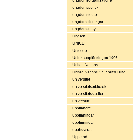
ungdomsorganisationer
ungdomspolitik
ungdomsteater
ungdomstidningar
ungdomsutbyte
Ungern
UNICEF
Unicode
Unionsupplösningen 1905
United Nations
United Nations Children's Fund
universitet
universitetsbibliotek
universitetsstudier
universum
uppfinnare
uppfinningar
uppfinningar
upphovsrätt
Uppland