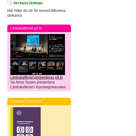
Veckans länktips
Här hittar du de 50 senast tillkomna
länkarna
Länkskafferiet på tv
Länkskafferiet presenteras på tv
Se Alma Taawo presentera
Länkskafferiet i Kunskapskanalen.
Creative Commons