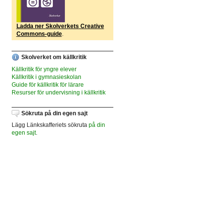
Ladda ner Skolverkets Creative
Commons-guide
.
Skolverket om källkritik
Källkritik för yngre elever
Källkritik i gymnasieskolan
Guide för källkritik för lärare
Resurser för undervisning i källkritik
Sökruta på din egen sajt
Lägg Länkskafferiets sökruta
på din
egen sajt
.