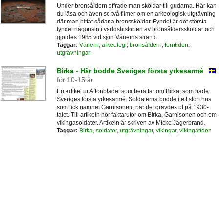
Under bronsåldern offrade man sköldar till gudarna. Här kan
du läsa och även se två filmer om en arkeologisk utgrävning
där man hittat sådana bronssköldar. Fyndet är det största
fyndet någonsin i världshistorien av bronsålderssköldar och
gjordes 1985 vid sjön Vänerns strand.
Taggar:
Vänern
,
arkeologi
,
bronsåldern
,
forntiden
,
utgrävningar
Birka - Här bodde Sveriges första yrkesarmé
för 10-15 år
En artikel ur Aftonbladet som berättar om Birka, som hade
Sveriges första yrkesarmé. Soldaterna bodde i ett stort hus
som fick namnet Garnisonen, när det grävdes ut på 1930-
talet. Till artikeln hör faktarutor om Birka, Garnisonen och om
vikingasoldater. Artikeln är skriven av Micke Jägerbrand.
Taggar:
Birka
,
soldater
,
utgrävningar
,
vikingar
,
vikingatiden