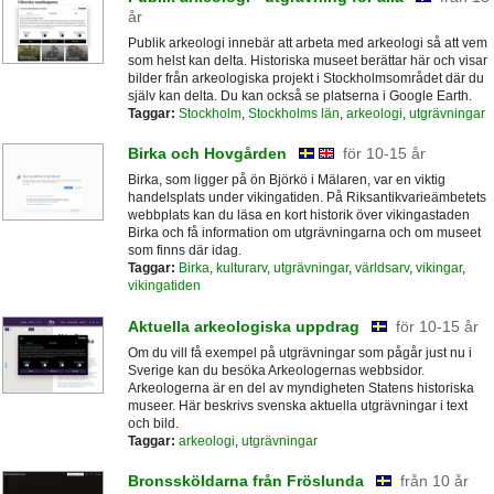
år
Publik arkeologi innebär att arbeta med arkeologi så att vem
som helst kan delta. Historiska museet berättar här och visar
bilder från arkeologiska projekt i Stockholmsområdet där du
själv kan delta. Du kan också se platserna i Google Earth.
Taggar:
Stockholm
,
Stockholms län
,
arkeologi
,
utgrävningar
Birka och Hovgården
för 10-15 år
Birka, som ligger på ön Björkö i Mälaren, var en viktig
handelsplats under vikingatiden. På Riksantikvarieämbetets
webbplats kan du läsa en kort historik över vikingastaden
Birka och få information om utgrävningarna och om museet
som finns där idag.
Taggar:
Birka
,
kulturarv
,
utgrävningar
,
världsarv
,
vikingar
,
vikingatiden
Aktuella arkeologiska uppdrag
för 10-15 år
Om du vill få exempel på utgrävningar som pågår just nu i
Sverige kan du besöka Arkeologernas webbsidor.
Arkeologerna är en del av myndigheten Statens historiska
museer. Här beskrivs svenska aktuella utgrävningar i text
och bild.
Taggar:
arkeologi
,
utgrävningar
Bronssköldarna från Fröslunda
från 10 år