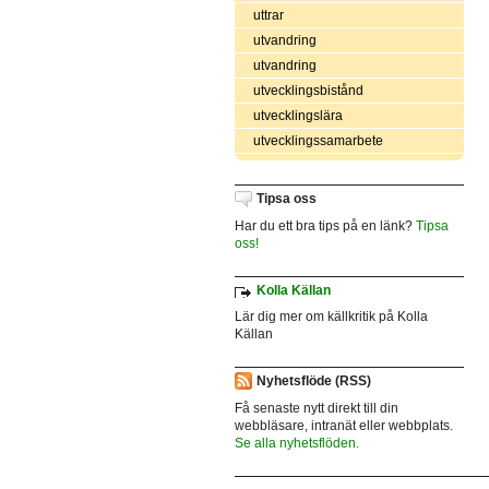
uttrar
utvandring
utvandring
utvecklingsbistånd
utvecklingslära
utvecklingssamarbete
Tipsa oss
Har du ett bra tips på en länk?
Tipsa
oss!
Kolla Källan
Lär dig mer om källkritik på Kolla
Källan
Nyhetsflöde (RSS)
Få senaste nytt direkt till din
webbläsare, intranät eller webbplats.
Se alla nyhetsflöden.