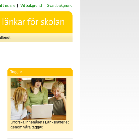
 this site
Vit bakgrund
Svart bakgrund
feriet
Taggar
Utforska innehållet i Länkskafferiet
genom våra
taggar
.