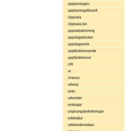
upplysningen
upplysningsfilosofi
Uppsala
Uppsala län
uppsatsskrivning
uppslagsböcker
uppslagsverk
upptäcktsresande
upptäcktsresor
UR
ur
Uranus
urberg
urdu
urkunder
urskogar
ursprungsbefolkningar
urtidsdjur
urtidsmänniskan