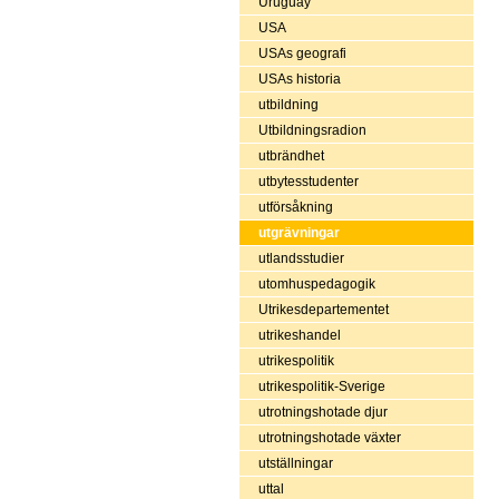
Uruguay
USA
USAs geografi
USAs historia
utbildning
Utbildningsradion
utbrändhet
utbytesstudenter
utförsåkning
utgrävningar
utlandsstudier
utomhuspedagogik
Utrikesdepartementet
utrikeshandel
utrikespolitik
utrikespolitik-Sverige
utrotningshotade djur
utrotningshotade växter
utställningar
uttal