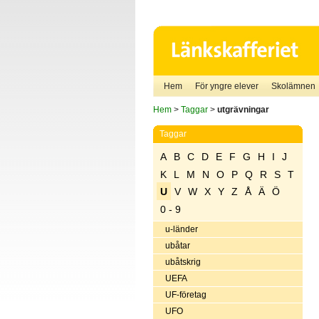
Hem
För yngre elever
Skolämnen
Hem
>
Taggar
>
utgrävningar
Taggar
A
B
C
D
E
F
G
H
I
J
K
L
M
N
O
P
Q
R
S
T
U
V
W
X
Y
Z
Å
Ä
Ö
0 - 9
u-länder
ubåtar
ubåtskrig
UEFA
UF-företag
UFO