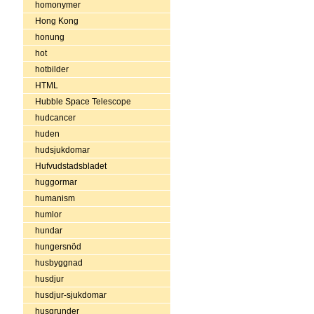
homonymer
Hong Kong
honung
hot
hotbilder
HTML
Hubble Space Telescope
hudcancer
huden
hudsjukdomar
Hufvudstadsbladet
huggormar
humanism
humlor
hundar
hungersnöd
husbyggnad
husdjur
husdjur-sjukdomar
husgrunder