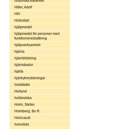
historiska källtexter
Hitler, Adolf
HIV
Hizbollah
hjälpmedel
hjälpmedel för personer med
funktionsnedsättning
hjälpverksamhet
hjärna
hjärnblödning
hjärnskador
hjärta
hjärtrytmrubbningar
hnefatafel
Holland
holländska
Holm, Stefan
Holmberg. Bo R.
Holocaust
homofobi