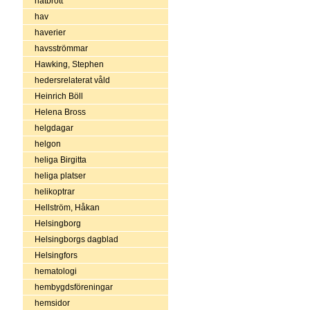
hatbrott
hav
haverier
havsströmmar
Hawking, Stephen
hedersrelaterat våld
Heinrich Böll
Helena Bross
helgdagar
helgon
heliga Birgitta
heliga platser
helikoptrar
Hellström, Håkan
Helsingborg
Helsingborgs dagblad
Helsingfors
hematologi
hembygdsföreningar
hemsidor