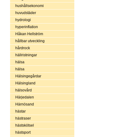
hushållsekonomi
huvudstäder
hydrologi
hyperinflation
Håkan Hellström
hållbar utveckling
hårdrock
hällristningar
hälsa
hälsa
Hälsingegårdar
Hälsingland
hälsovård
Härjedalen
Härnösand
hästar
hästraser
hästskötsel
hästsport