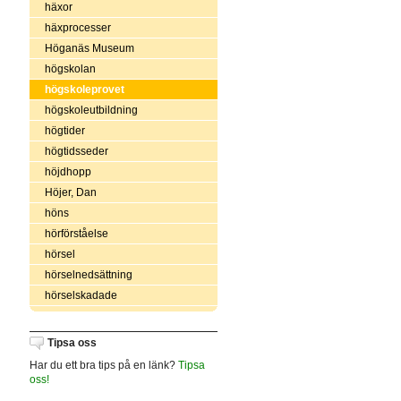
häxor
häxprocesser
Höganäs Museum
högskolan
högskoleprovet
högskoleutbildning
högtider
högtidsseder
höjdhopp
Höjer, Dan
höns
hörförståelse
hörsel
hörselnedsättning
hörselskadade
Tipsa oss
Har du ett bra tips på en länk?
Tipsa
oss!