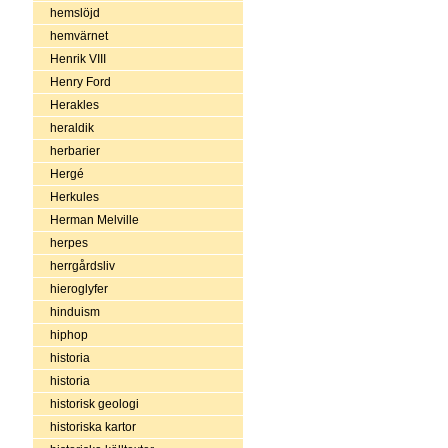
hemslöjd
hemvärnet
Henrik VIII
Henry Ford
Herakles
heraldik
herbarier
Hergé
Herkules
Herman Melville
herpes
herrgårdsliv
hieroglyfer
hinduism
hiphop
historia
historia
historisk geologi
historiska kartor