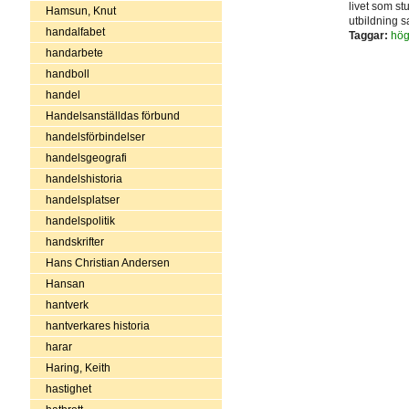
livet som st
Hamsun, Knut
utbildning s
handalfabet
Taggar:
hög
handarbete
handboll
handel
Handelsanställdas förbund
handelsförbindelser
handelsgeografi
handelshistoria
handelsplatser
handelspolitik
handskrifter
Hans Christian Andersen
Hansan
hantverk
hantverkares historia
harar
Haring, Keith
hastighet