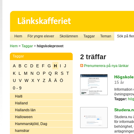
Hem
För yngre elever
Skolämnen
Taggar
Teman
Sök på fler
Hem
>
Taggar
>
högskoleprovet
2 träffar
Taggar
A
B
C
D
E
F
G
H
I
J
Prenumerera på nya länkar
K
L
M
N
O
P
Q
R
S
T
Högskolep
U
V
W
X
Y
Z
Å
Ä
Ö
15 år
0 - 9
Information 
övningsprov
Haiti
Taggar:
hög
Halland
Studera.
Hallands län
Halloween
Studera.nu 
för informat
Hammarskjöld, Dag
behörighet, 
hamstrar
antagningen