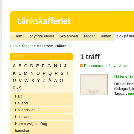
Hem
För yngre elever
Skolämnen
Taggar
Teman
Sök på fler
Hem
>
Taggar
>
Hellström, Håkan
1 träff
Taggar
A
B
C
D
E
F
G
H
I
J
Prenumerera på nya länkar
K
L
M
N
O
P
Q
R
S
T
Håkan He
U
V
W
X
Y
Z
Å
Ä
Ö
Officiell he
0 - 9
diskografi, b
Taggar:
mus
Haiti
Halland
Hallands län
Halloween
Hammarskjöld, Dag
hamstrar