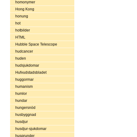
homonymer
Hong Kong
honung
hot
hotbilder
HTML
Hubble Space Telescope
hudcancer
huden
hudsjukdomar
Hufvudstadsbladet
huggormar
humanism
humlor
hundar
hungersnöd
husbyggnad
husdjur
husdjur-sjukdomar
husgrunder