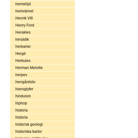
hemslöjd
hemvärnet
Henrik VIII
Henry Ford
Herakles
heraldik
herbarier
Hergé
Herkules
Herman Melville
herpes
herrgårdsliv
hieroglyfer
hinduism
hiphop
historia
historia
historisk geologi
historiska kartor