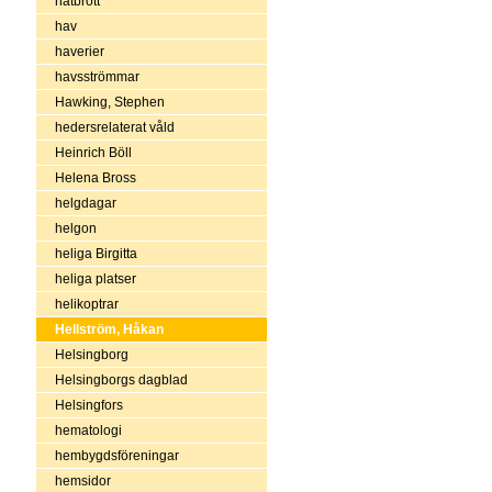
hatbrott
hav
haverier
havsströmmar
Hawking, Stephen
hedersrelaterat våld
Heinrich Böll
Helena Bross
helgdagar
helgon
heliga Birgitta
heliga platser
helikoptrar
Hellström, Håkan
Helsingborg
Helsingborgs dagblad
Helsingfors
hematologi
hembygdsföreningar
hemsidor