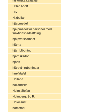
historiska källtexter
Hitler, Adolf
HIV
Hizbollah
hjälpmedel
hjälpmedel för personer med
funktionsnedsättning
hjälpverksamhet
hjärna
hjärnblödning
hjärnskador
hjärta
hjärtrytmrubbningar
hnefatafel
Holland
holländska
Holm, Stefan
Holmberg. Bo R.
Holocaust
homofobi