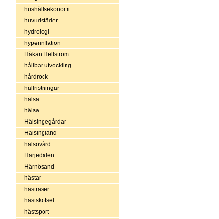
hushållsekonomi
huvudstäder
hydrologi
hyperinflation
Håkan Hellström
hållbar utveckling
hårdrock
hällristningar
hälsa
hälsa
Hälsingegårdar
Hälsingland
hälsovård
Härjedalen
Härnösand
hästar
hästraser
hästskötsel
hästsport