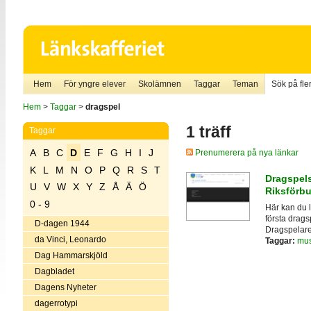
Hem
För yngre elever
Skolämnen
Taggar
Teman
Sök på fler
Hem
>
Taggar
>
dragspel
1 träff
Taggar
A
B
C
D
E
F
G
H
I
J
Prenumerera på nya länkar
K
L
M
N
O
P
Q
R
S
T
Dragspels
U
V
W
X
Y
Z
Å
Ä
Ö
Riksförb
0 - 9
Här kan du l
första drag
D-dagen 1944
Dragspelare
da Vinci, Leonardo
Taggar:
mus
Dag Hammarskjöld
Dagbladet
Dagens Nyheter
dagerrotypi