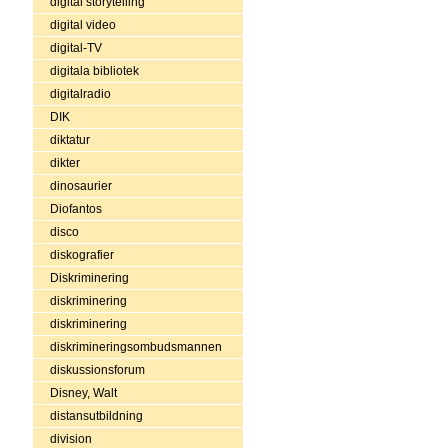
digital storytelling
digital video
digital-TV
digitala bibliotek
digitalradio
DIK
diktatur
dikter
dinosaurier
Diofantos
disco
diskografier
Diskriminering
diskriminering
diskriminering
diskrimineringsombudsmannen
diskussionsforum
Disney, Walt
distansutbildning
division