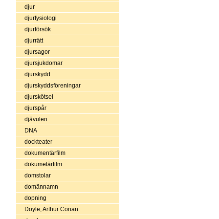
djur
djurfysiologi
djurförsök
djurrätt
djursagor
djursjukdomar
djurskydd
djurskyddsföreningar
djurskötsel
djurspår
djävulen
DNA
dockteater
dokumentärfilm
dokumetärfilm
domstolar
domännamn
dopning
Doyle, Arthur Conan