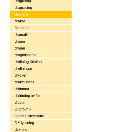
dragkamp
dragracing
dragspel
drakar
Dramaten
dramatik
droger
droger
drogmissbruk
drottning Kristina
drottningar
drycker
dräkthistoria
drömmar
dubbning av film
Dublin
Dubrovnik
Dumas, Alexandre
DX-lyssning
dykning