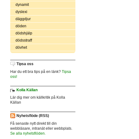
dynamit
dyslexi
däggdjur
döden
dödshjälp
dödsstraff
dövhet
Tipsa oss
Har du ett bra tips på en länk?
Tipsa
oss!
Kolla Källan
Lär dig mer om källkritik på Kolla
Källan
Nyhetsflöde (RSS)
Få senaste nytt direkt till din
webbläsare, intranät eller webbplats.
Se alla nyhetsflöden.