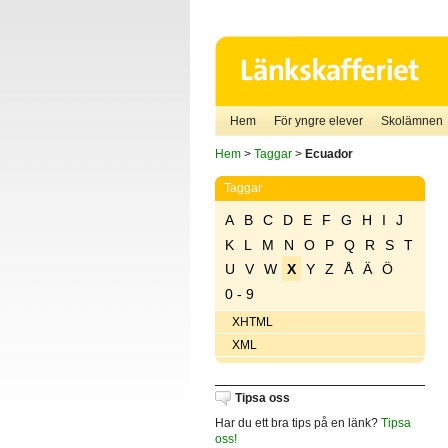
Hem
För yngre elever
Skolämnen
Hem
>
Taggar
>
Ecuador
Taggar
A
B
C
D
E
F
G
H
I
J
K
L
M
N
O
P
Q
R
S
T
U
V
W
X
Y
Z
Å
Ä
Ö
0 - 9
XHTML
XML
Tipsa oss
Har du ett bra tips på en länk?
Tipsa
oss!