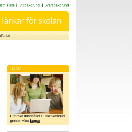
 this site
Vit bakgrund
Svart bakgrund
feriet
Taggar
Utforska innehållet i Länkskafferiet
genom våra
taggar
.