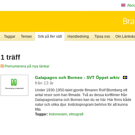
About
Taggar
Teman
Sök på fler sätt
Handledning
Tipsa oss
Om Länkskaf
1 träff
Prenumerera på nya länkar
Galapagos och Borneo - SVT Öppet arkiv
från 13 år
Under 1930-1950-talet gjorde filmaren Rolf Blomberg ett
antal resor som han filmade. Två av dessa kortfilmer från
Galapagosöarna och Borneo kan du se här. Här finns både
natur och olika djur. Insticksprogram behövs för att kunna
titta.
Taggar:
Indonesien
,
etnografi