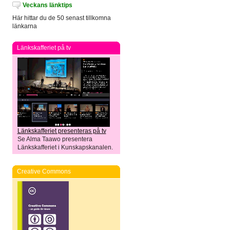
Veckans länktips
Här hittar du de 50 senast tillkomna
länkarna
Länkskafferiet på tv
Länkskafferiet presenteras på tv
Se Alma Taawo presentera
Länkskafferiet i Kunskapskanalen.
Creative Commons