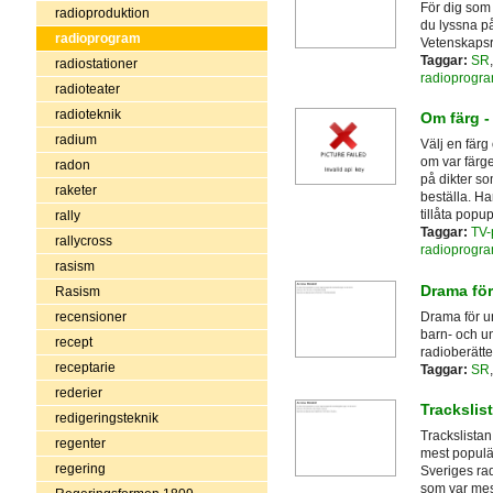
För dig som 
radioproduktion
du lyssna på
radioprogram
Vetenskapsr
Taggar:
SR
radiostationer
radioprogr
radioteater
radioteknik
Om färg -
radium
Välj en färg
om var färge
radon
på dikter so
raketer
beställa. H
tillåta popu
rally
Taggar:
TV-
rallycross
radioprogr
rasism
Drama för
Rasism
Drama för u
recensioner
barn- och u
recept
radioberätte
receptarie
Taggar:
SR
rederier
Trackslist
redigeringsteknik
Trackslistan
regenter
mest populä
regering
Sveriges rad
som var mes