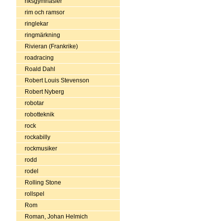
riksgymnasier
rim och ramsor
ringlekar
ringmärkning
Rivieran (Frankrike)
roadracing
Roald Dahl
Robert Louis Stevenson
Robert Nyberg
robotar
robotteknik
rock
rockabilly
rockmusiker
rodd
rodel
Rolling Stone
rollspel
Rom
Roman, Johan Helmich