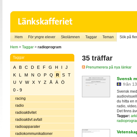
Hem
För yngre elever
Skolämnen
Taggar
Teman
Sök på fler
Hem
>
Taggar
>
radioprogram
35 träffar
Taggar
A
B
C
D
E
F
G
H
I
J
Prenumerera på nya länkar
K
L
M
N
O
P
Q
R
S
T
Svensk me
U
V
W
X
Y
Z
Å
Ä
Ö
från 13
0 - 9
Svensk medi
audiovisuell
racing
du hitta en 
radio
radio, video
Det finns äv
radioaktivitet
Taggar:
arki
radioaktivt avfall
radioprogr
radioapparater
Vetenskap
radiokommunikationer