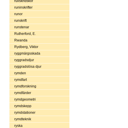
rullskridskor
runinskrifter
runor
runskrift
runstenar
Rutherford, E.
Rwanda
Rydberg, Viktor
ryggmärgsskada
ryggradsdjur
ryggradslösa djur
rymden
rymdfart
rymdforskning
rymdfärder
rymdgeometri
rymdskepp
rymdstationer
rymdteknik
ryska