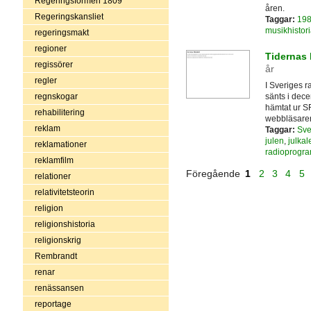
Regeringsformen 1809
åren.
Regeringskansliet
Taggar:
198
musikhistori
regeringsmakt
regioner
Tidernas 
regissörer
år
regler
I Sveriges r
sänts i dece
regnskogar
hämtat ur SR
rehabilitering
webbläsare
reklam
Taggar:
Sve
julen
,
julkal
reklamationer
radioprogr
reklamfilm
Föregående
1
2
3
4
5
relationer
relativitetsteorin
religion
religionshistoria
religionskrig
Rembrandt
renar
renässansen
reportage