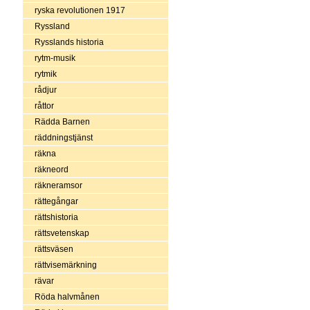
ryska revolutionen 1917
Ryssland
Rysslands historia
rytm-musik
rytmik
rådjur
råttor
Rädda Barnen
räddningstjänst
räkna
räkneord
räkneramsor
rättegångar
rättshistoria
rättsvetenskap
rättsväsen
rättvisemärkning
rävar
Röda halvmånen