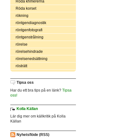
Röda khmererna
Röda korset
rökning
röntgendiagnostik
röntgenfotografi
röntgenstrålning
rörelse
rörelsehindrade
rörelsenedsättning
rösträtt
Tipsa oss
Har du ett bra tips på en länk?
Tipsa
oss!
Kolla Källan
Lär dig mer om källkritik på Kolla
Källan
Nyhetsflöde (RSS)