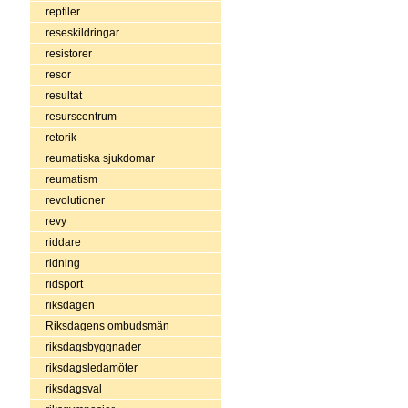
reptiler
reseskildringar
resistorer
resor
resultat
resurscentrum
retorik
reumatiska sjukdomar
reumatism
revolutioner
revy
riddare
ridning
ridsport
riksdagen
Riksdagens ombudsmän
riksdagsbyggnader
riksdagsledamöter
riksdagsval