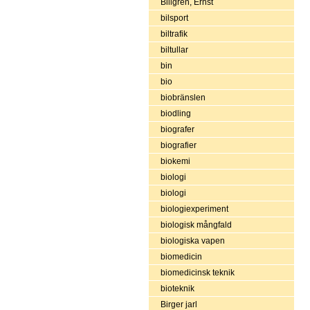
Billgren, Ernst
bilsport
biltrafik
biltullar
bin
bio
biobränslen
biodling
biografer
biografier
biokemi
biologi
biologi
biologiexperiment
biologisk mångfald
biologiska vapen
biomedicin
biomedicinsk teknik
bioteknik
Birger jarl