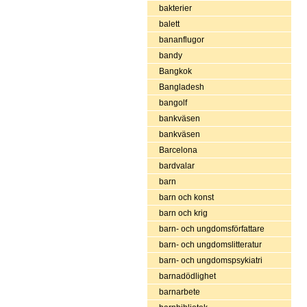
bakterier
balett
bananflugor
bandy
Bangkok
Bangladesh
bangolf
bankväsen
bankväsen
Barcelona
bardvalar
barn
barn och konst
barn och krig
barn- och ungdomsförfattare
barn- och ungdomslitteratur
barn- och ungdomspsykiatri
barnadödlighet
barnarbete