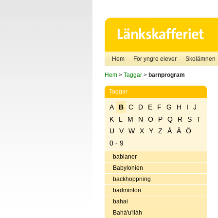
Hem
För yngre elever
Skolämnen
Hem
>
Taggar
>
barnprogram
Taggar
A
B
C
D
E
F
G
H
I
J
K
L
M
N
O
P
Q
R
S
T
U
V
W
X
Y
Z
Å
Ä
Ö
0 - 9
babianer
Babylonien
backhoppning
badminton
bahai
Bahá'u'lláh