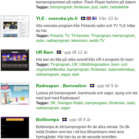
barnprogrammen på radion. Flash Player behövs på datorn.
Taggar:
barnprogram
,
förskolan
,
ljud
,
radio
,
radioteknik
YLE - svenska.yle.fi
från 10 år
Alla svenska program från Finlands radio och TV YLE hittar
du här.
Taggar:
Finland
,
TV
,
TV-kanaler
,
TV-program
,
barnprogram
,
radio
,
radioprogram
,
television
,
webb-TV
UR Barn
upp till 12 år
Här kan du titta på olika avsnitt från UR:s program för barn.
Taggar:
TV-program
,
UR
,
Utbildningsradion
,
barn- och
ungdomslitteratur
,
barnprogram
,
förskolan
,
naturvetenskap
,
radioprogram
,
sagor
,
spel
Radioapan - Barnradion
upp till 9 år
Lyssna på barnprogram, barnmusik och sagor, sjung och lek
med ljud med Radioapan!
Taggar:
SR
,
Sveriges Radio
,
barnprogram
,
förskolan
,
radio
,
radioprogram
,
sagor
Bolibompa
upp till 9 år
Bolibompa är ett barnprogram för de allra minsta. Du får
möta Draken som bor i ett hus tillsammans med sina
hyresgäster. Här kan du se de senaste avsnitten.