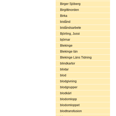
Birger Sjöberg
Birgittinorden
Birka
bistånd
biståndsarbete
Björling, Jussi
björnar
Blekinge
Blekinge län
Blekinge Läns Tidning
blindkartor
blixtar
blod
blodgivning
blodgrupper
blodkärl
blodomlopp
blodomloppet
blodtransfusion