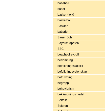
baseboll
baser
basker (folk)
basketboll
Baskien
batterier
Bauer, John
Bayeux-tapeten
BBC
beachvolleyboll
bedömning
befolkningsstatistik
befolkningsvetenskap
befruktning
begrepp
behaviorism
bekämpningsmedel
Belfast
Belgien