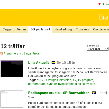
About
Taggar
Teman
Sök på fler sätt
Handledning
Tipsa oss
Om Länkskaf
12 träffar
Sortera på:
Prenumerera på nya länkar
Lilla Aktuellt
för 10-15 år
Lilla Aktuellt är ett nyhetsprogram flr barn och unga som
sänds måndagar till torsdagar kl 19.15 på SVT Barnkanalen.
Här kan du se hel program och klipp.
Taggar:
SVT
,
Sveriges television
,
TV
,
TV-program
,
barnprogram
,
nyheter
,
nyhetsförmedling
,
television
Radioapans studio - SR Barnwebben
upp till
9 år
Besök Radioapan i hans studio och gå på ljudjakt, gissa
ljudgåtor och lär dig hitta radiokanalerna och