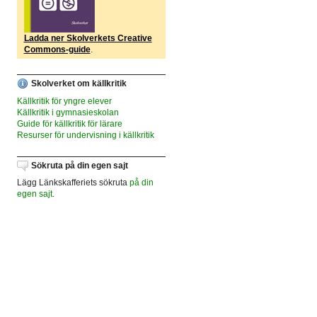
Ladda ner Skolverkets Creative
Commons-guide
.
Skolverket om källkritik
Källkritik för yngre elever
Källkritik i gymnasieskolan
Guide för källkritik för lärare
Resurser för undervisning i källkritik
Sökruta på din egen sajt
Lägg Länkskafferiets sökruta
på din
egen sajt
.