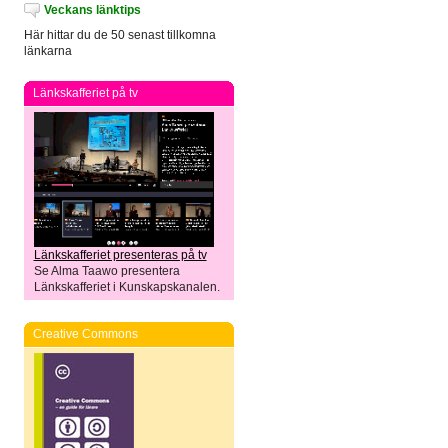
Veckans länktips
Här hittar du de 50 senast tillkomna
länkarna
Länkskafferiet på tv
Länkskafferiet presenteras på tv
Se Alma Taawo presentera
Länkskafferiet i Kunskapskanalen.
Creative Commons