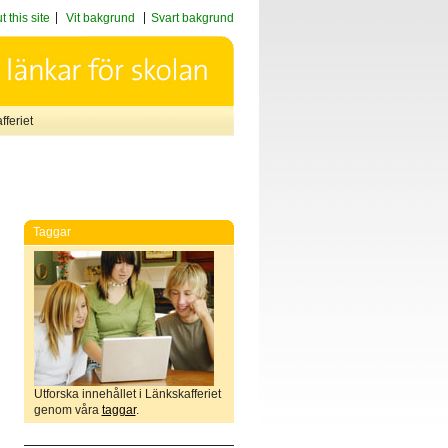
 this site
Vit bakgrund
Svart bakgrund
feriet
Taggar
Utforska innehållet i Länkskafferiet
genom våra
taggar
.