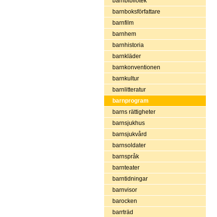
barnbibliotek
barnboksförfattare
barnfilm
barnhem
barnhistoria
barnkläder
barnkonventionen
barnkultur
barnlitteratur
barnprogram
barns rättigheter
barnsjukhus
barnsjukvård
barnsoldater
barnspråk
barnteater
barntidningar
barnvisor
barocken
barrträd