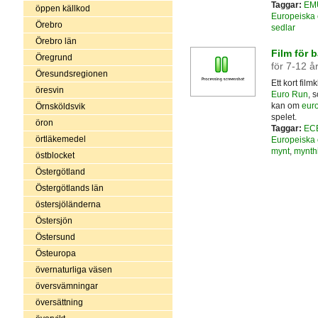
Taggar:
EM
öppen källkod
Europeiska 
Örebro
sedlar
Örebro län
Film för 
Öregrund
för 7-12 å
Öresundsregionen
Ett kort fil
öresvin
Euro Run
, 
kan om
eur
Örnsköldsvik
spelet.
öron
Taggar:
EC
örtläkemedel
Europeiska 
mynt
,
mynthi
östblocket
Östergötland
Östergötlands län
östersjöländerna
Östersjön
Östersund
Östeuropa
övernaturliga väsen
översvämningar
översättning