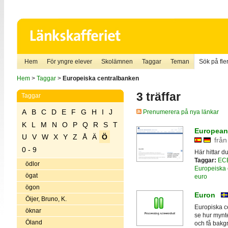
Hem
För yngre elever
Skolämnen
Taggar
Teman
Sök på fler
Hem
>
Taggar
>
Europeiska centralbanken
3 träffar
Taggar
A
B
C
D
E
F
G
H
I
J
Prenumerera på nya länkar
K
L
M
N
O
P
Q
R
S
T
European
U
V
W
X
Y
Z
Å
Ä
Ö
från
0 - 9
Här hittar 
Taggar:
EC
ödlor
Europeiska 
ögat
euro
ögon
Euron
Öijer, Bruno, K.
Europiska c
öknar
se hur mynte
Öland
och få bakg