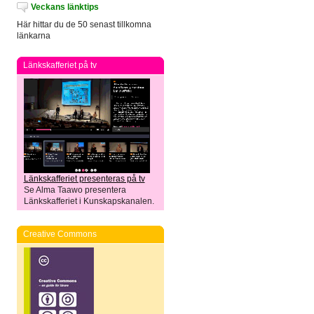
Veckans länktips
Här hittar du de 50 senast tillkomna
länkarna
Länkskafferiet på tv
Länkskafferiet presenteras på tv
Se Alma Taawo presentera
Länkskafferiet i Kunskapskanalen.
Creative Commons