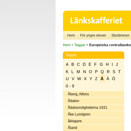
Hem
För yngre elever
Skolämnen
Hem
>
Taggar
>
Europeiska centralbank
Taggar
A
B
C
D
E
F
G
H
I
J
K
L
M
N
O
P
Q
R
S
T
U
V
W
X
Y
Z
Å
Ä
Ö
0 - 9
Åberg, Alfons
Ådalen
Ådalsoroligheterna 1931
Åke Lundgren
åklagare
Åland