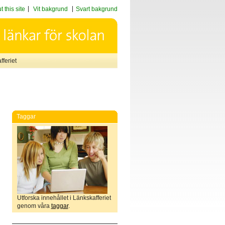
 this site
Vit bakgrund
Svart bakgrund
feriet
Taggar
Utforska innehållet i Länkskafferiet
genom våra
taggar
.