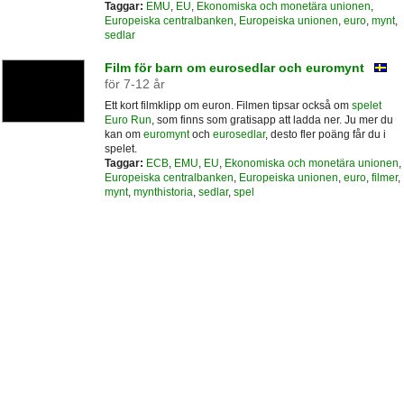
Taggar:
EMU
,
EU
,
Ekonomiska och monetära unionen
,
Europeiska centralbanken
,
Europeiska unionen
,
euro
,
mynt
,
sedlar
Film för barn om eurosedlar och euromynt
för 7-12 år
Ett kort filmklipp om euron. Filmen tipsar också om
spelet
Euro Run
, som finns som gratisapp att ladda ner. Ju mer du
kan om
euromynt
och
eurosedlar
, desto fler poäng får du i
spelet.
Taggar:
ECB
,
EMU
,
EU
,
Ekonomiska och monetära unionen
,
Europeiska centralbanken
,
Europeiska unionen
,
euro
,
filmer
,
mynt
,
mynthistoria
,
sedlar
,
spel