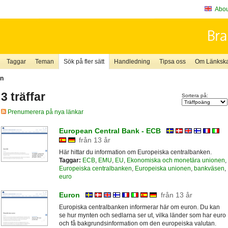
About
Taggar
Teman
Sök på fler sätt
Handledning
Tipsa oss
Om Länkskaf
en
3 träffar
Sortera på:
Prenumerera på nya länkar
European Central Bank - ECB
från 13 år
Här hittar du information om Europeiska centralbanken.
Taggar:
ECB
,
EMU
,
EU
,
Ekonomiska och monetära unionen
,
Europeiska centralbanken
,
Europeiska unionen
,
bankväsen
,
euro
Euron
från 13 år
Europiska centralbanken informerar här om euron. Du kan
se hur mynten och sedlarna ser ut, vilka länder som har euro
och få bakgrundsinformation om den europeiska valutan.