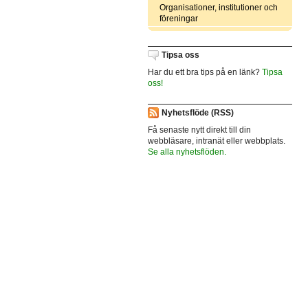
Organisationer, institutioner och
föreningar
Tipsa oss
Har du ett bra tips på en länk?
Tipsa
oss!
Nyhetsflöde (RSS)
Få senaste nytt direkt till din
webbläsare, intranät eller webbplats.
Se alla nyhetsflöden.