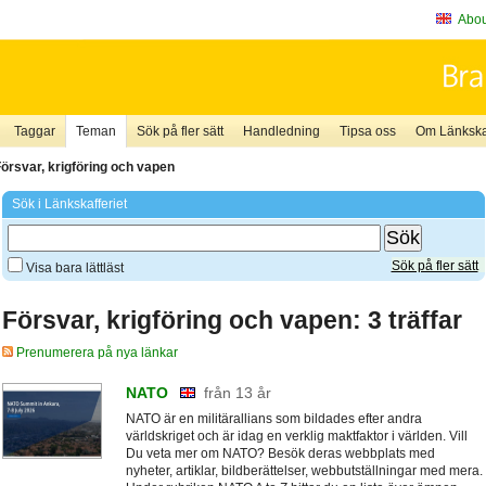
About
Taggar
Teman
Sök på fler sätt
Handledning
Tipsa oss
Om Länkskaf
örsvar, krigföring och vapen
Sök i Länkskafferiet
Sök på fler sätt
Visa bara lättläst
Försvar, krigföring och vapen: 3 träffar
Prenumerera på nya länkar
NATO
från 13 år
NATO är en militärallians som bildades efter andra
världskriget och är idag en verklig maktfaktor i världen. Vill
Du veta mer om NATO? Besök deras webbplats med
nyheter, artiklar, bildberättelser, webbutställningar med mera.