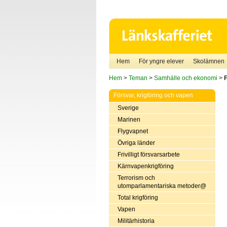
Hem
För yngre elever
Skolämnen
Hem
>
Teman
>
Samhälle och ekonomi
>
F
Försvar, krigföring och vapen
Sverige
Marinen
Flygvapnet
Övriga länder
Frivilligt försvarsarbete
Kärnvapenkrigföring
Terrorism och
utomparlamentariska metoder@
Total krigföring
Vapen
Militärhistoria