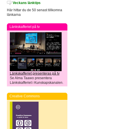
Veckans länktips
Här hittar du de 50 senast tillkomna
länkarna
Länkskafferiet på tv
Länkskafferiet presenteras på tv
Se Alma Taawo presentera
Länkskafferiet i Kunskapskanalen.
Creative Commons