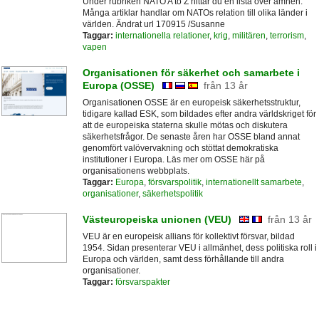
Under rubriken NATO A to Z hittar du en lista över ämnen.
Många artiklar handlar om NATOs relation till olika länder i
världen. Ändrat url 170915 /Susanne
Taggar:
internationella relationer
,
krig
,
militären
,
terrorism
,
vapen
Organisationen för säkerhet och samarbete i
Europa (OSSE)
från 13 år
Organisationen OSSE är en europeisk säkerhetsstruktur,
tidigare kallad ESK, som bildades efter andra världskriget för
att de europeiska staterna skulle mötas och diskutera
säkerhetsfrågor. De senaste åren har OSSE bland annat
genomfört valövervakning och stöttat demokratiska
institutioner i Europa. Läs mer om OSSE här på
organisationens webbplats.
Taggar:
Europa
,
försvarspolitik
,
internationellt samarbete
,
organisationer
,
säkerhetspolitik
Västeuropeiska unionen (VEU)
från 13 år
VEU är en europeisk allians för kollektivt försvar, bildad
1954. Sidan presenterar VEU i allmänhet, dess politiska roll i
Europa och världen, samt dess förhållande till andra
organisationer.
Taggar:
försvarspakter