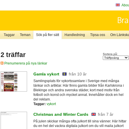
About
Taggar
Teman
Sök på fler sätt
Handledning
Tipsa oss
Om Länkskaf
2 träffar
Sortera på:
Prenumerera på nya länkar
Gamla vykort
från 10 år
Samlingsplats för vykortssamlare i Sverige med många
länkar och artiklar. Här finns gamla bilder från Karlskrona i
Blekinge och andra svenska städer, kort med motiv från
fotboll och konst och mycket annat. Innehåller dock en hel
del reklam.
Taggar:
vykort
Christmas and Winter Cards
från 7 år
På julen skickar många ofta julkort till sina vänner. Här hittar
du en hel del vackra digitala julkort om du vill maila julkort