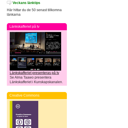
Veckans länktips
Här hittar du de 50 senast tillkomna
länkarna
Länkskafferiet på tv
Länkskafferiet presenteras på tv
Se Alma Taawo presentera
Länkskafferiet i Kunskapskanalen.
Creative Commons