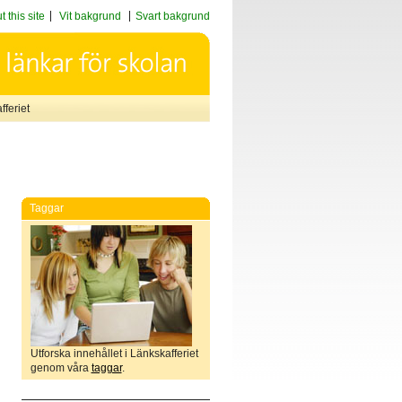
 this site
Vit bakgrund
Svart bakgrund
feriet
Taggar
Utforska innehållet i Länkskafferiet
genom våra
taggar
.