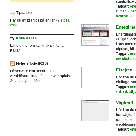
samhällsby
Taggar:
ene
klimat
,
lufte
Tipsa oss
ozonskiktet
Har du ett bra tips på en länk?
Tipsa
oss!
Energima
Energimarkn
Kolla Källan
el-, gas- o
konsumenter
Lär dig mer om källkritik på Kolla
elpriser, hit
Källan
Taggar:
ene
myndighete
Nyhetsflöde (RSS)
Elsajten
Få senaste nytt direkt till din
webbläsare, intranät eller webbplats.
Här kan du l
Se alla nyhetsflöden.
eluttaget sa
Taggar:
ene
vattenkraft
,
Vågkraft
Här kan du 
hur vågkraft
rörelser som
webbläsare
Taggar:
ene