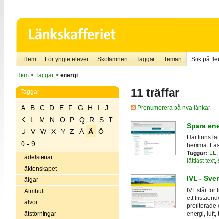
Hem
För yngre elever
Skolämnen
Taggar
Teman
Sök på fler
Hem
>
Taggar
>
energi
11 träffar
Taggar
A
B
C
D
E
F
G
H
I
J
Prenumerera på nya länkar
K
L
M
N
O
P
Q
R
S
T
Spara ener
U
V
W
X
Y
Z
Å
Ä
Ö
Här finns lä
0 - 9
hemma. Läs 
Taggar:
LL
,
ädelstenar
lättläst text
,
äktenskapet
IVL - Sven
älgar
IVL står för 
Älmhult
ett friståen
älvor
proriterade 
ätstörningar
energi, luft,